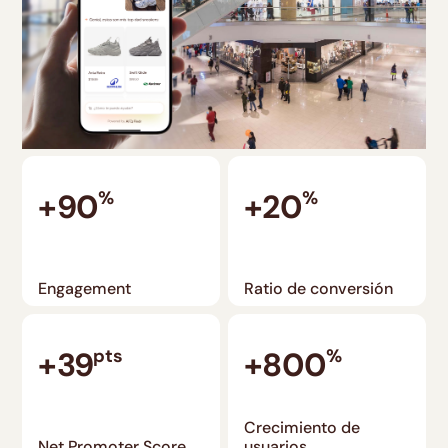
+90
%
+20
%
Engagement
Ratio de conversión
+39
pts
+800
%
Crecimiento de
Net Promoter Score
usuarios