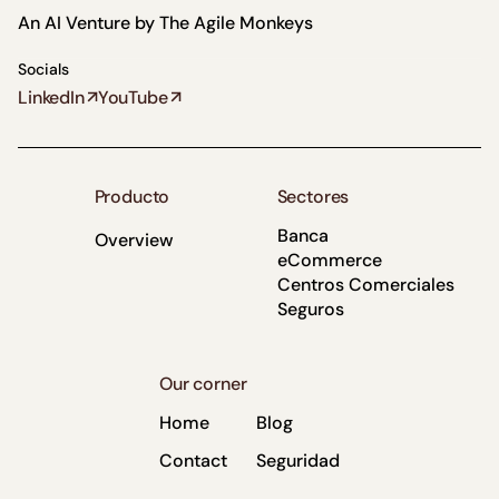
Lume Mén
An AI Venture by
The Agile Monkeys
Content Stra
Socials
LinkedIn
YouTube
Lume M
Content Stra
Producto
Sectores
Banca
Overview
eCommerce
Centros Comerciales
Seguros
Our corner
Home
Blog
Contact
Seguridad