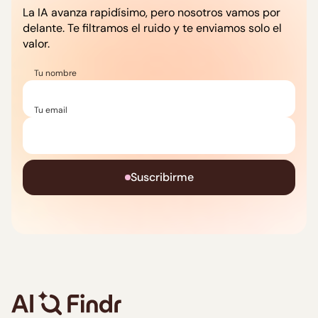
La IA avanza rapidísimo, pero nosotros vamos por
delante. Te filtramos el ruido y te enviamos solo el
Autores
valor.
Tu nombre
AI Findr Team
Tu email
AI Findr Team
Suscribirme